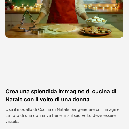
Video di Avatar
▼
Video di AI
▼
Foto
▼
Altri strumenti
▼
Vedi tutti i modelli
Crea una splendida immagine di cucina di
Galleria
Natale con il volto di una donna
Usa il modello di Cucina di Natale per generare un'immagine.
La foto di una donna va bene, ma il suo volto deve essere
Blog
visibile.