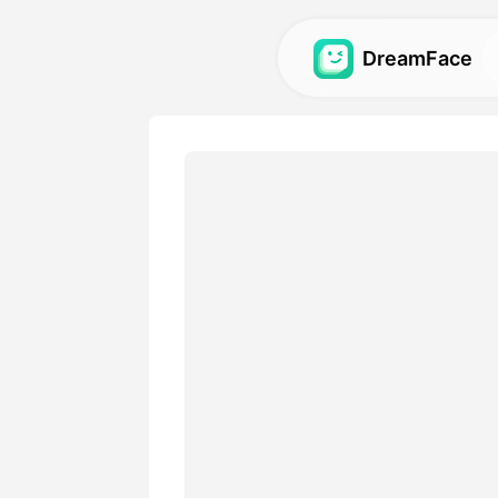
DreamFace
Strumenti AI
Esplora gli strumenti AI più 
video e immagini.
Galleria
Scopri e ricrea impressionant
realizzati con i nostri strume
Prezzi
Scegli un piano con opzioni f
adattano alle tue esigenze 