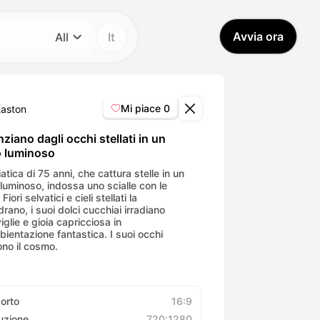
Avvia ora
All
It
Categoria
All
Mi piace
0
Easton
Avatar Video
ziano dagli occhi stellati in un
o luminoso
Pet Video
atica di 75 anni, che cattura stelle in un
 luminoso, indossa uno scialle con le
 Fiori selvatici e cieli stellati la
rano, i suoi dolci cucchiai irradiano
AI Video
glie e gioia capricciosa in
bientazione fantastica. I suoi occhi
tono il cosmo.
AI Photo
Trendy Template
orto
16:9
uzione
720:1280