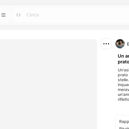
Modelli
Vai
Vai
potenti per avatar,
Avvia progetti con design pronti per qualsiasi
esigenza.
Scaricare
Blog
Vai
Vai
Un an
prat
i effetti visivi
Leggi spunti, aggiornamenti e suggerimenti
Condividi
nti AI.
sulla tecnologia creativa Dreamface AI.
Un'asi
prato
API
stelle.
Vai
Vai
inquad
lessibili che si
Integra facilmente le nostre funzionalità AI
meravi
creative.
nelle tue applicazioni.
un'am
riflet
Rapp
Risol