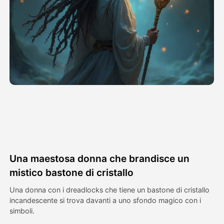
Video di Avatar
▼
Video di AI
▼
Foto
▼
Altri strumenti
▼
Vedi tutti i modelli
Una maestosa donna che brandisce un
Galleria
mistico bastone di cristallo
Una donna con i dreadlocks che tiene un bastone di cristallo
incandescente si trova davanti a uno sfondo magico con i
Blog
simboli.