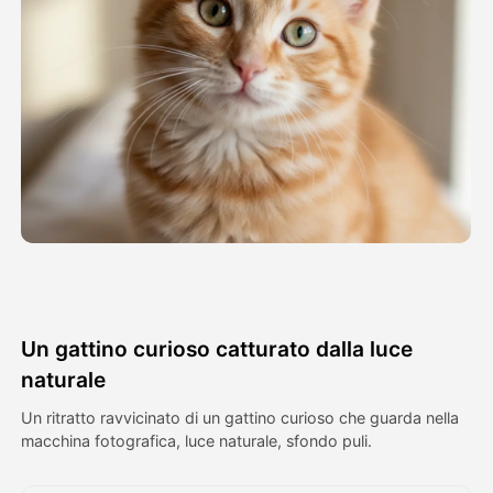
Video di Avatar
▼
Video di AI
▼
Foto
▼
Altri strumenti
▼
Vedi tutti i modelli
Un gattino curioso catturato dalla luce
Galleria
naturale
Un ritratto ravvicinato di un gattino curioso che guarda nella
macchina fotografica, luce naturale, sfondo puli.
Blog