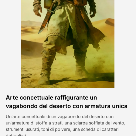
Video di Avatar
▼
Video di AI
▼
Foto
▼
Altri strumenti
▼
Vedi tutti i modelli
Arte concettuale raffigurante un
Galleria
vagabondo del deserto con armatura unica
Un'arte concettuale di un vagabondo del deserto con
un'armatura di stoffa a strati, una sciarpa soffiata dal vento,
Blog
strumenti usurati, toni di polvere, una scheda di caratteri
dettagliati.