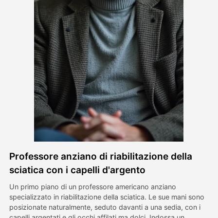
Video di Avatar
▼
Video di AI
▼
Foto
▼
Altri strumenti
▼
Vedi tutti i modelli
Professore anziano di riabilitazione della
Galleria
sciatica con i capelli d'argento
Un primo piano di un professore americano anziano
specializzato in riabilitazione della sciatica. Le sue mani sono
Blog
posizionate naturalmente, seduto davanti a una sedia, con i
capelli argentati e gli occhi affilati ma dolci. Indossa un