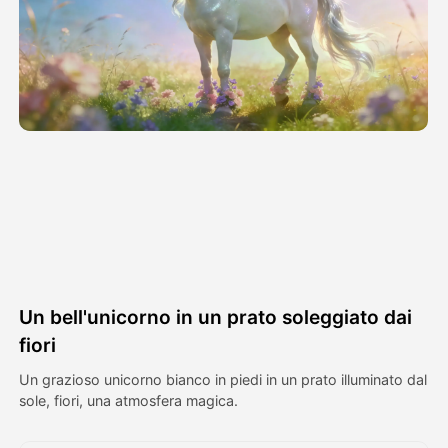
Video di Avatar
▼
Video di AI
▼
Foto
▼
Altri strumenti
▼
Vedi tutti i modelli
Un bell'unicorno in un prato soleggiato dai
Galleria
fiori
Un grazioso unicorno bianco in piedi in un prato illuminato dal
sole, fiori, una atmosfera magica.
Blog