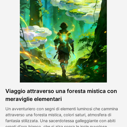
Video di Avatar
▼
Video di AI
▼
Foto
▼
Altri strumenti
▼
Vedi tutti i modelli
Viaggio attraverso una foresta mistica con
Galleria
meraviglie elementari
Un avventuriero con segni di elementi luminosi che cammina
attraverso una foresta mistica, colori saturi, atmosfera di
Blog
fantasia stilizzata. Una sacerdotessa galleggiante con abiti
ornati d'oro bianco, che si alza sopra le isole nuvolose,