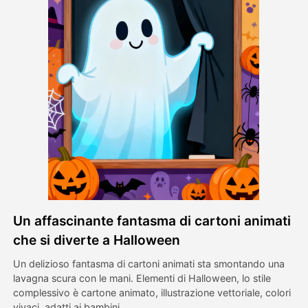
Video di Avatar
▼
Video di AI
▼
Foto
▼
Altri strumenti
▼
Vedi tutti i modelli
Un affascinante fantasma di cartoni animati
Galleria
che si diverte a Halloween
Un delizioso fantasma di cartoni animati sta smontando una
lavagna scura con le mani. Elementi di Halloween, lo stile
Blog
complessivo è cartone animato, illustrazione vettoriale, colori
vivaci, adatti ai bambini.