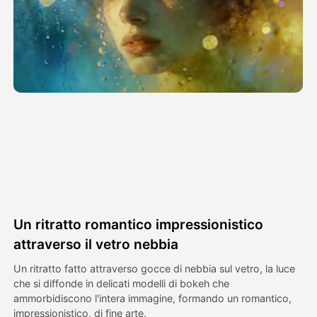
Video di Avatar
▼
Video di AI
▼
Foto
▼
Altri strumenti
▼
Vedi tutti i modelli
Un ritratto romantico impressionistico
Galleria
attraverso il vetro nebbia
Un ritratto fatto attraverso gocce di nebbia sul vetro, la luce
che si diffonde in delicati modelli di bokeh che
Blog
ammorbidiscono l'intera immagine, formando un romantico,
impressionistico, di fine arte.