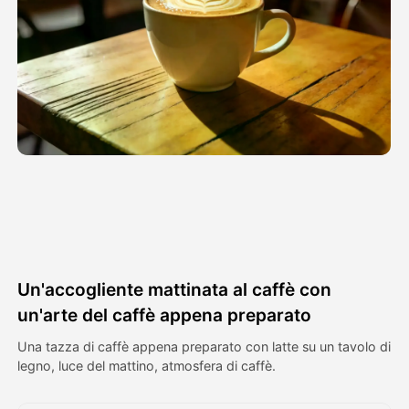
Video di Avatar
▼
Video di AI
▼
Foto
▼
Altri strumenti
▼
Vedi tutti i modelli
Un'accogliente mattinata al caffè con
Galleria
un'arte del caffè appena preparato
Una tazza di caffè appena preparato con latte su un tavolo di
legno, luce del mattino, atmosfera di caffè.
Blog