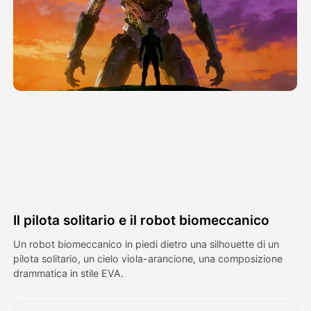
Video di Avatar
▼
Video di AI
▼
Foto
▼
Altri strumenti
▼
Vedi tutti i modelli
Il pilota solitario e il robot biomeccanico
Galleria
Un robot biomeccanico in piedi dietro una silhouette di un
pilota solitario, un cielo viola-arancione, una composizione
drammatica in stile EVA.
Blog