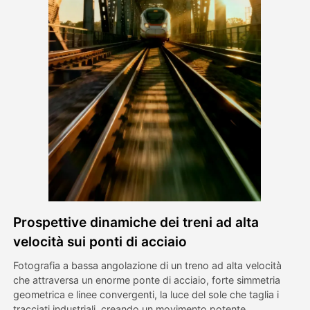
Video di Avatar
▼
Video di AI
▼
Foto
▼
Altri strumenti
▼
Vedi tutti i modelli
Prospettive dinamiche dei treni ad alta
Galleria
velocità sui ponti di acciaio
Fotografia a bassa angolazione di un treno ad alta velocità
che attraversa un enorme ponte di acciaio, forte simmetria
Blog
geometrica e linee convergenti, la luce del sole che taglia i
tracciati industriali, creando un movimento potente.