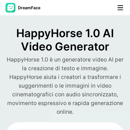
DreamFace
Strumenti AI
HappyHorse 1.0 AI
Video di Avatar
▼
Video Generator
Video di AI
▼
HappyHorse 1.0 è un generatore video AI per
la creazione di testo e immagine.
Foto
▼
HappyHorse aiuta i creatori a trasformare i
suggerimenti o le immagini in video
Altri strumenti
▼
cinematografici con audio sincronizzato,
movimento espressivo e rapida generazione
Vedi tutti gli strumenti
online.
Modelli