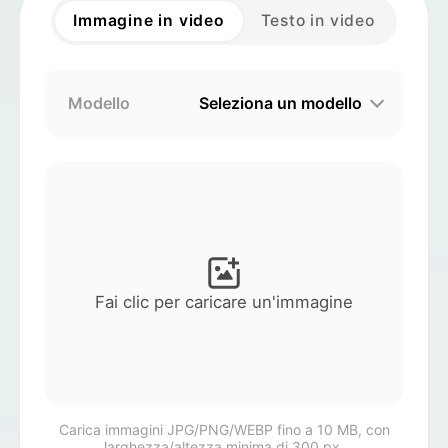
Immagine in video
Testo in video
Video di Avatar
▼
Video di AI
▼
Modello
Seleziona un modello
Foto
▼
Altri strumenti
▼
Vedi tutti i modelli
Fai clic per caricare un'immagine
Galleria
Blog
Carica immagini JPG/PNG/WEBP fino a 10 MB, con
larghezza/altezza minima di 300 px.