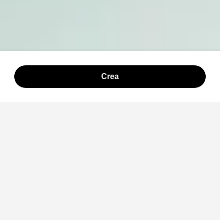
Crea
Creazioni esemplari
Vedi cosa può creare
HappyHorse