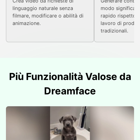
Crea video da richieste di
Generare contenu
linguaggio naturale senza
modo significat
filmare, modificare o abilità di
rapido rispetto ai
animazione.
lavoro di produ
tradizionali.
Più Funzionalità Valose da
Dreamface