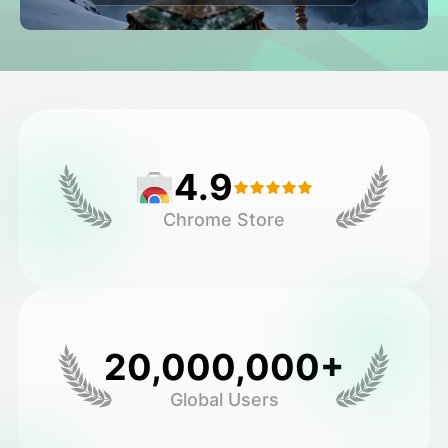
Video di Avatar
▼
Video di AI
▼
Foto
▼
4.9
Altri strumenti
▼
Chrome Store
Vedi tutti i modelli
Galleria
20,000,000+
Global Users
Blog