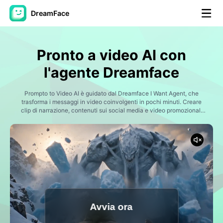
DreamFace
Strumenti AI
Pronto a video AI con
Video di Avatar
▼
l'agente Dreamface
Video di AI
Prompto to Video AI è guidato dal Dreamface I Want Agent, che
▼
trasforma i messaggi in video coinvolgenti in pochi minuti. Creare
clip di narrazione, contenuti sui social media e video promozionali
senza esperienza di riprese o di montaggio.
Foto
▼
Altri strumenti
▼
Vedi tutti gli strumenti
Avvia ora
Modelli