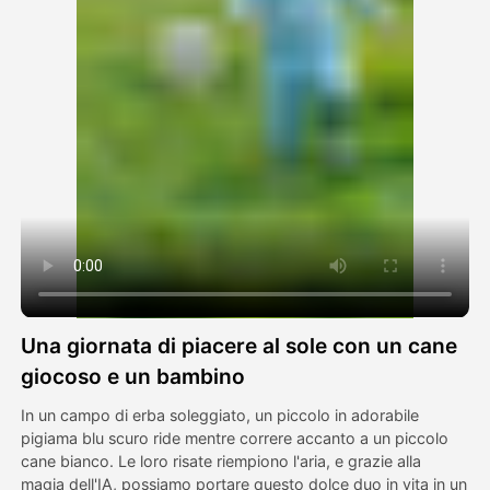
Video di Avatar
▼
Video di AI
▼
Foto
▼
Altri strumenti
▼
Vedi tutti i modelli
Una giornata di piacere al sole con un cane
Galleria
giocoso e un bambino
In un campo di erba soleggiato, un piccolo in adorabile
pigiama blu scuro ride mentre correre accanto a un piccolo
Blog
cane bianco. Le loro risate riempiono l'aria, e grazie alla
magia dell'IA, possiamo portare questo dolce duo in vita in un