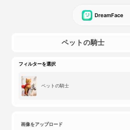
DreamFace
アバター動画
アバター動画
ペットの騎士
ビデオリップシンク
アバタービデオ
Hot
写真の唇の同期
22 アバタービデオ
New
フィルターを選択
ペットの唇の同期
ペット動画
Hot
夢のアバター2. 0
AIベビーポッドキャ
Ne
ペットの騎士
夢のアバター3. 0
モーションフォロー
画像をアップロード