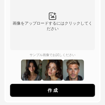
アバター動画
▼
製品ニュース製品案内会社案内
▼
画像をアップロードするにはクリックしてく
ださい
人工知能の写真
▼
その他のツール
▼
サンプル画像でお試しください
すべてのテンプレートを見る
ギャラリー
作 成
ブログ