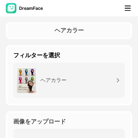
DreamFace
AIツール
ヘアカラー
アバター動画
▼
フィルターを選択
製品ニュース製品案内会社案内
▼
人工知能の写真
▼
ヘアカラー
その他のツール
▼
すべてのツールを見る
画像をアップロード
テンプレート