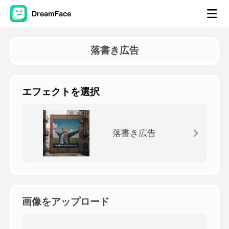
DreamFace
AIツール
落書き広告
アバター動画
▼
エフェクトを選択
製品ニュース製品案内会社案内
▼
人工知能の写真
▼
落書き広告
その他のツール
▼
すべてのツールを見る
画像をアップロード
テンプレート