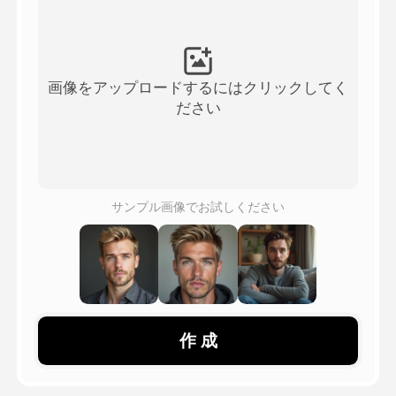
アバター動画
▼
製品ニュース製品案内会社案内
▼
画像をアップロードするにはクリックしてく
ださい
人工知能の写真
▼
その他のツール
▼
サンプル画像でお試しください
すべてのテンプレートを見る
ギャラリー
作 成
ブログ