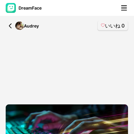
DreamFace
いいね
0
All
Audrey
AIツール
アバター動画
▼
製品ニュース製品案内会社案内
▼
人工知能の写真
▼
その他のツール
▼
すべてのツールを見る
テンプレート