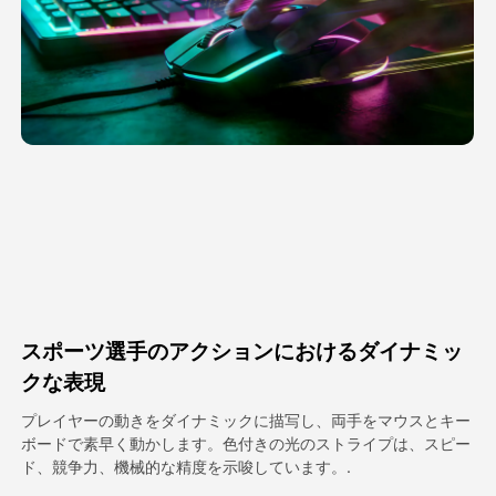
アバター動画
▼
製品ニュース製品案内会社案内
▼
人工知能の写真
▼
その他のツール
▼
すべてのテンプレートを見る
スポーツ選手のアクションにおけるダイナミッ
ギャラリー
クな表現
プレイヤーの動きをダイナミックに描写し、両手をマウスとキー
ボードで素早く動かします。色付きの光のストライプは、スピー
ブログ
ド、競争力、機械的な精度を示唆しています。.