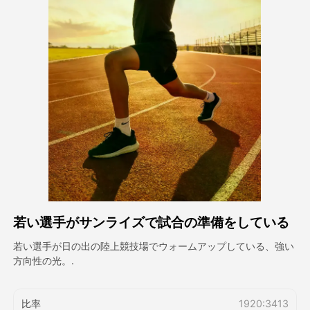
アバター動画
▼
製品ニュース製品案内会社案内
▼
人工知能の写真
▼
その他のツール
▼
すべてのテンプレートを見る
若い選手がサンライズで試合の準備をしている
ギャラリー
若い選手が日の出の陸上競技場でウォームアップしている、強い
方向性の光。.
ブログ
比率
1920:3413