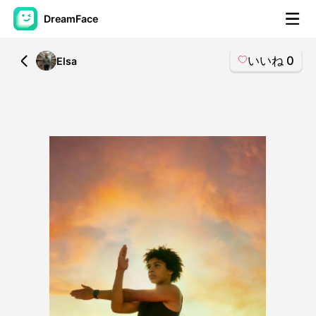
DreamFace
いいね
0
All
Elsa
AIツール
アバター動画
▼
製品ニュース製品案内会社案内
▼
人工知能の写真
▼
その他のツール
▼
すべてのツールを見る
テンプレート