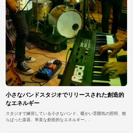
アバター動画
▼
製品ニュース製品案内会社案内
▼
人工知能の写真
▼
その他のツール
▼
すべてのテンプレートを見る
小さなバンドスタジオでリリースされた創造的
ギャラリー
なエネルギー
スタジオで練習している小さなバンド、暖かい雰囲気の照明、散
らばった楽器、率直な創造的なエネルギー。.
ブログ