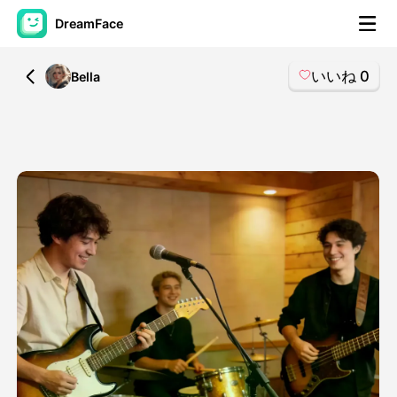
DreamFace
いいね
0
All
Bella
AIツール
アバター動画
▼
製品ニュース製品案内会社案内
▼
人工知能の写真
▼
その他のツール
▼
すべてのツールを見る
テンプレート