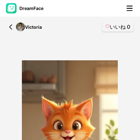
DreamFace
いいね
0
All
Victoria
AIツール
アバター動画
▼
製品ニュース製品案内会社案内
▼
人工知能の写真
▼
その他のツール
▼
すべてのツールを見る
テンプレート