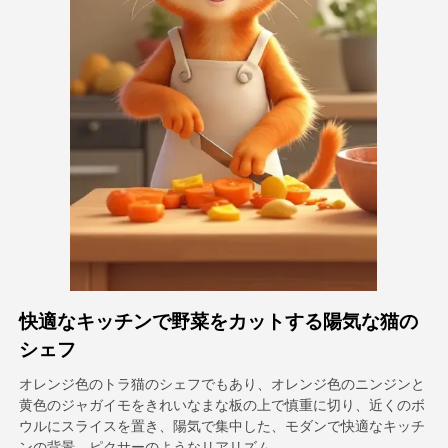
アバター動画
▼
製品ニュース製品案内会社案内
▼
人工知能の写真
▼
その他のツール
▼
すべてのテンプレートを見る
快適なキッチンで野菜をカットする陽気な猫の
ギャラリー
シェフ
オレンジ色のトラ猫のシェフでもあり、オレンジ色のニンジンと
黄色のジャガイモをきれいなまな板の上で慎重に切り、近くのボ
ブログ
ウルにスライスを置き、陽気で集中した、モダンで快適なキッチ
ンの背景、ピクサーのようなリアリズム。.