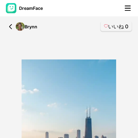
DreamFace
いいね
0
All
Brynn
AIツール
アバター動画
▼
製品ニュース製品案内会社案内
▼
人工知能の写真
▼
その他のツール
▼
すべてのツールを見る
テンプレート