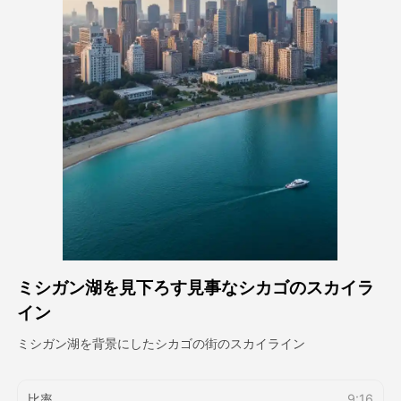
アバター動画
▼
製品ニュース製品案内会社案内
▼
人工知能の写真
▼
その他のツール
▼
すべてのテンプレートを見る
ミシガン湖を見下ろす見事なシカゴのスカイラ
ギャラリー
イン
ミシガン湖を背景にしたシカゴの街のスカイライン
ブログ
比率
9:16