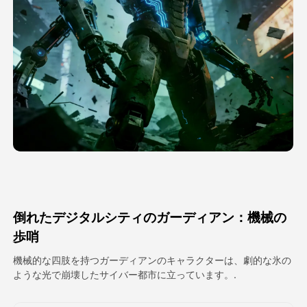
アバター動画
▼
製品ニュース製品案内会社案内
▼
人工知能の写真
▼
その他のツール
▼
すべてのテンプレートを見る
倒れたデジタルシティのガーディアン：機械の
ギャラリー
歩哨
機械的な四肢を持つガーディアンのキャラクターは、劇的な氷の
ような光で崩壊したサイバー都市に立っています。.
ブログ