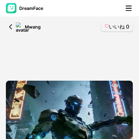
DreamFace
いいね
0
All
Mwang
AIツール
アバター動画
▼
製品ニュース製品案内会社案内
▼
人工知能の写真
▼
その他のツール
▼
すべてのツールを見る
テンプレート