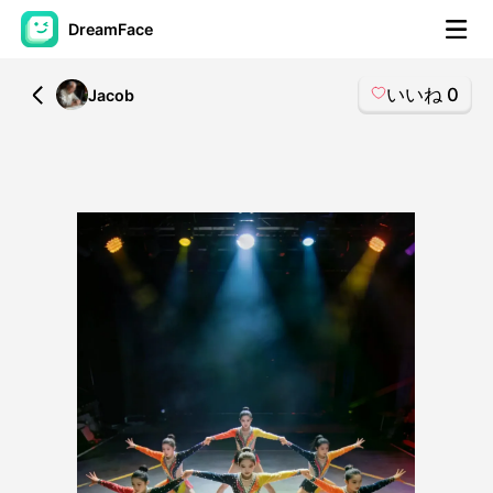
DreamFace
いいね
0
All
Jacob
AIツール
アバター動画
▼
製品ニュース製品案内会社案内
▼
人工知能の写真
▼
その他のツール
▼
すべてのツールを見る
テンプレート