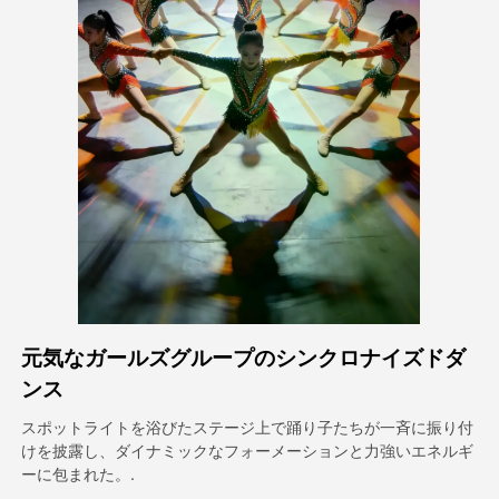
アバター動画
▼
製品ニュース製品案内会社案内
▼
人工知能の写真
▼
その他のツール
▼
すべてのテンプレートを見る
元気なガールズグループのシンクロナイズドダ
ギャラリー
ンス
スポットライトを浴びたステージ上で踊り子たちが一斉に振り付
けを披露し、ダイナミックなフォーメーションと力強いエネルギ
ブログ
ーに包まれた。.