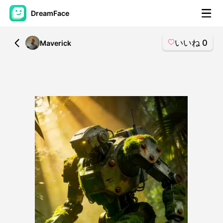
DreamFace
いいね
0
All
Maverick
AIツール
アバター動画
▼
製品ニュース製品案内会社案内
▼
人工知能の写真
▼
その他のツール
▼
すべてのツールを見る
テンプレート