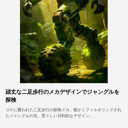
アバター動画
▼
製品ニュース製品案内会社案内
▼
人工知能の写真
▼
その他のツール
▼
すべてのテンプレートを見る
頑丈な二足歩行のメカデザインでジャングルを
ギャラリー
探検
コケに覆われた二足歩行の探検メカ、暖かくフィルタリングされ
たジャングルの光、荒々しい功利的なデザイン。.
ブログ