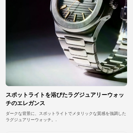
アバター動画
▼
製品ニュース製品案内会社案内
▼
人工知能の写真
▼
その他のツール
▼
すべてのテンプレートを見る
スポットライトを浴びたラグジュアリーウォッ
ギャラリー
チのエレガンス
ダークな背景に、スポットライトでメタリックな質感を強調した
ラグジュアリーウォッチ。.
ブログ