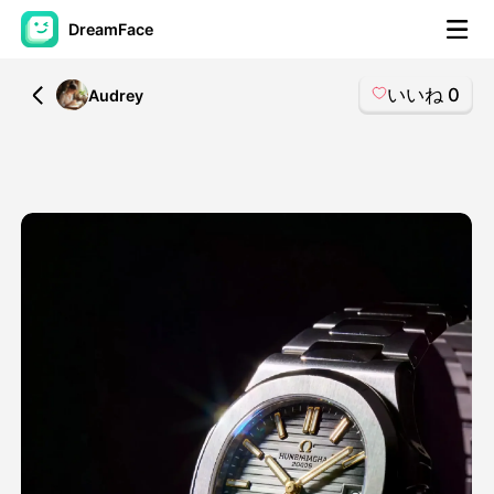
DreamFace
いいね
0
All
Audrey
AIツール
アバター動画
▼
製品ニュース製品案内会社案内
▼
人工知能の写真
▼
その他のツール
▼
すべてのツールを見る
テンプレート