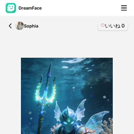
DreamFace
いいね
0
All
Sophia
AIツール
アバター動画
▼
製品ニュース製品案内会社案内
▼
人工知能の写真
▼
その他のツール
▼
すべてのツールを見る
テンプレート