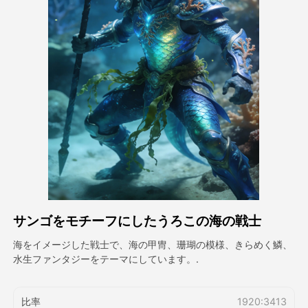
アバター動画
▼
製品ニュース製品案内会社案内
▼
人工知能の写真
▼
その他のツール
▼
すべてのテンプレートを見る
サンゴをモチーフにしたうろこの海の戦士
ギャラリー
海をイメージした戦士で、海の甲冑、珊瑚の模様、きらめく鱗、
水生ファンタジーをテーマにしています。.
ブログ
比率
1920:3413