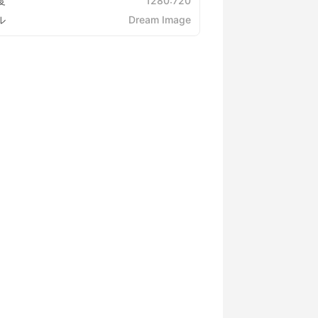
度
1280:720
ル
Dream Image