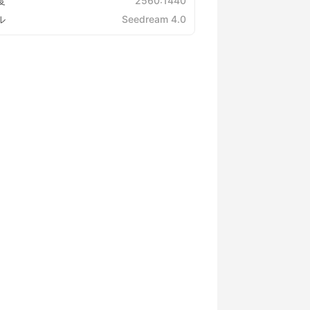
度
2560:1440
ル
Seedream 4.0