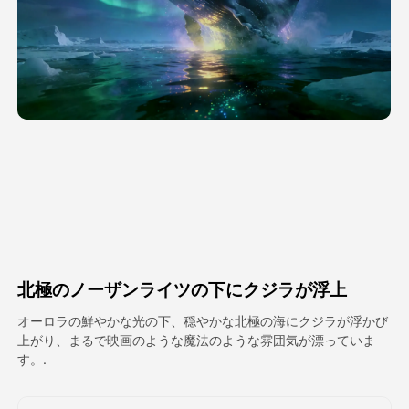
アバター動画
▼
製品ニュース製品案内会社案内
▼
人工知能の写真
▼
その他のツール
▼
すべてのテンプレートを見る
北極のノーザンライツの下にクジラが浮上
ギャラリー
オーロラの鮮やかな光の下、穏やかな北極の海にクジラが浮かび
上がり、まるで映画のような魔法のような雰囲気が漂っていま
す。.
ブログ