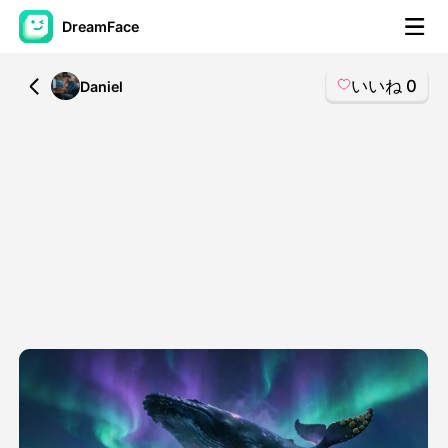
DreamFace
いいね
0
All
Daniel
AIツール
アバター動画
▼
製品ニュース製品案内会社案内
▼
人工知能の写真
▼
その他のツール
▼
すべてのツールを見る
テンプレート