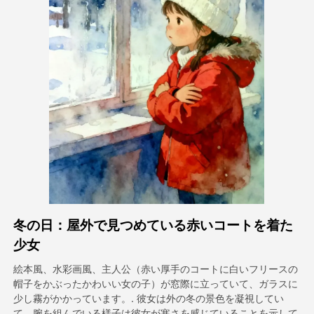
アバター動画
▼
製品ニュース製品案内会社案内
▼
人工知能の写真
▼
その他のツール
▼
すべてのテンプレートを見る
冬の日：屋外で見つめている赤いコートを着た
ギャラリー
少女
絵本風、水彩画風、主人公（赤い厚手のコートに白いフリースの
帽子をかぶったかわいい女の子）が窓際に立っていて、ガラスに
ブログ
少し霧がかかっています。. 彼女は外の冬の景色を凝視してい
て、腕を組んでいる様子は彼女が寒さを感じていることを示して