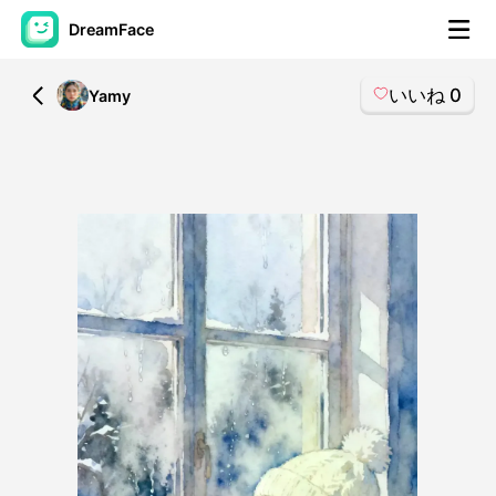
DreamFace
いいね
0
All
Yamy
AIツール
アバター動画
▼
製品ニュース製品案内会社案内
▼
人工知能の写真
▼
その他のツール
▼
すべてのツールを見る
テンプレート