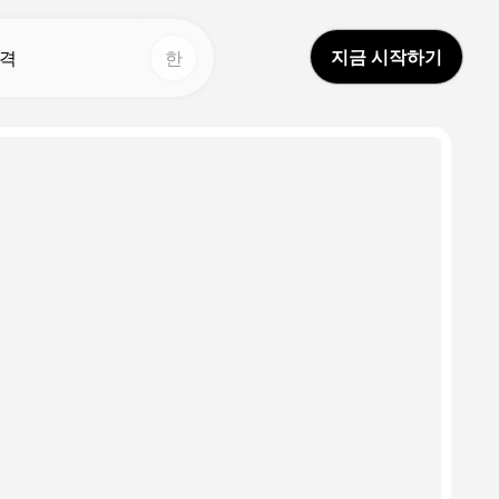
지금 시작하기
격
한
다른 도구
다른 도구
AI 영상 번역
보이스 스튜디오
Hot
Hot
드림 아바타 2.0
얼굴 바꾸기
New
보이스 클론
비디오 번역기
New
Video Enhancer
AI 사운드
AI 스피커 체인저
평생 비디오
New
ubus
Witchy Pet
Pumpkin Head