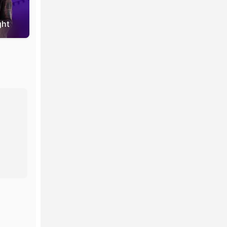
ght
Halloween Voodoo Doll
Don’t look ba