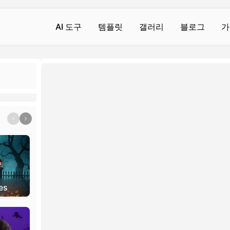
AI 도구
템플릿
갤러리
블로그
가
AI 영상
AI 영상
AI 사진
AI 사진
AI 영상 생성기
몸의 진동
텍스트에서 이미지로
텍스트에서 이미지로
Hot
Hot
Hot
Hot
영상에서 영상으로
AI 키스
배경 제거제
AI 필터
w
ew
Hot
New
텍스트를 비디오로 변환
AI 포옹
지브리 알 제네레이터
배경 제거제
t
New
기
비디오 향상
AI 근육 생성기
액션 맵 생성기
포토 인핸서
New
New
워터마크 제거
AI 스마일
라브인형 AI
AI 이미지 검출기
New
New
es
Broomstick Fly
Summoning succ