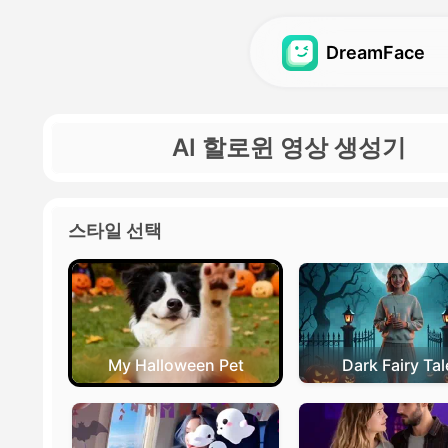
DreamFace
아바타 영상
아바타 영상
AI 할로윈 영상 생성기
비디오 립싱크
아바타 영상
Hot
Hot
사진 입술 동기화
베이비 팟캐스트
Ne
N
스타일 선택
펫 립싱크
AI걸 제너레이터
Ho
드림 아바타 2.0
AI 인플루언서 생성
New
드림 아바타 3.0
뉴스 영상
My Halloween Pet
Dark Fairy Tal