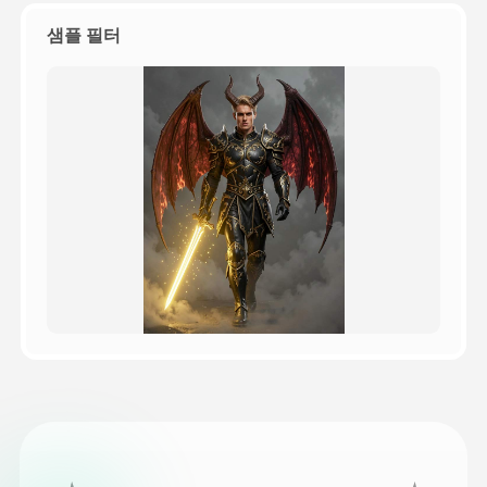
샘플 필터
가격
API