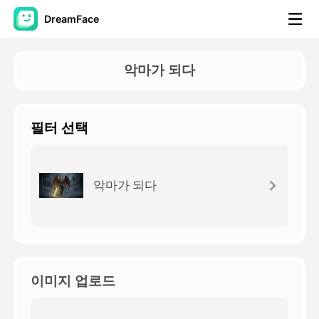
DreamFace
AI 도구
악마가 되다
아바타 영상
▼
필터 선택
AI 영상
▼
AI 사진
▼
악마가 되다
다른 도구
▼
모든 도구 보기
이미지 업로드
템플릿