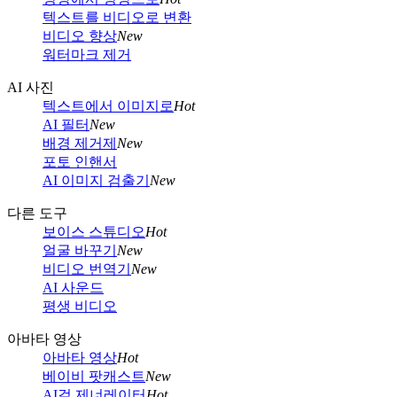
텍스트를 비디오로 변환
비디오 향상
New
워터마크 제거
AI 사진
텍스트에서 이미지로
Hot
AI 필터
New
배경 제거제
New
포토 인핸서
AI 이미지 검출기
New
다른 도구
보이스 스튜디오
Hot
얼굴 바꾸기
New
비디오 번역기
New
AI 사운드
평생 비디오
아바타 영상
아바타 영상
Hot
베이비 팟캐스트
New
AI걸 제너레이터
Hot