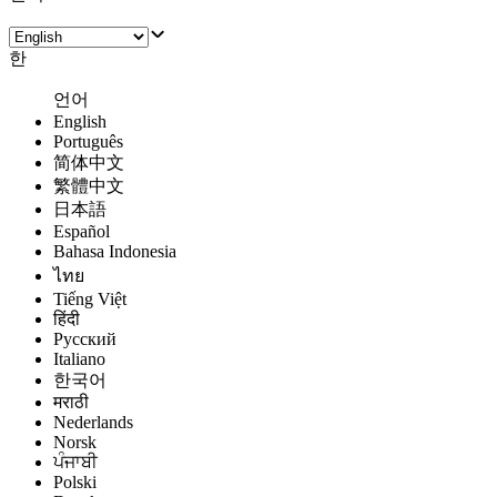
한
언어
English
Português
简体中文
繁體中文
日本語
Español
Bahasa Indonesia
ไทย
Tiếng Việt
हिंदी
Русский
Italiano
한국어
मराठी
Nederlands
Norsk
ਪੰਜਾਬੀ
Polski