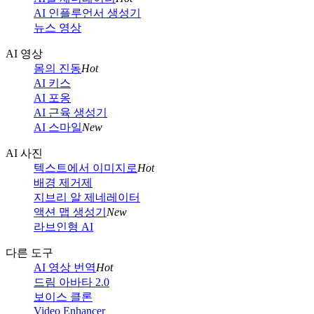
AI 인플루언서 생성기
뉴스 영상
AI 영상
몸의 진동
Hot
AI 키스
AI 포옹
AI 근육 생성기
AI 스마일
New
AI 사진
텍스트에서 이미지로
Hot
배경 제거제
지브리 알 제네레이터
액션 맵 생성기
New
라브인형 AI
다른 도구
AI 영상 번역
Hot
드림 아바타 2.0
보이스 클론
Video Enhancer