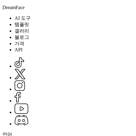
DreamFace
AI 도구
템플릿
갤러리
블로그
가격
API
언어