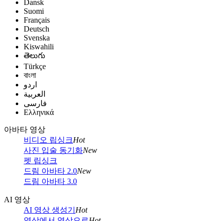
Dansk
Suomi
Français
Deutsch
Svenska
Kiswahili
తెలుగు
Türkçe
বাংলা
اردو
العربية
فارسی
Ελληνικά
아바타 영상
비디오 립싱크
Hot
사진 입술 동기화
New
펫 립싱크
드림 아바타 2.0
New
드림 아바타 3.0
AI 영상
AI 영상 생성기
Hot
영상에서 영상으로
Hot