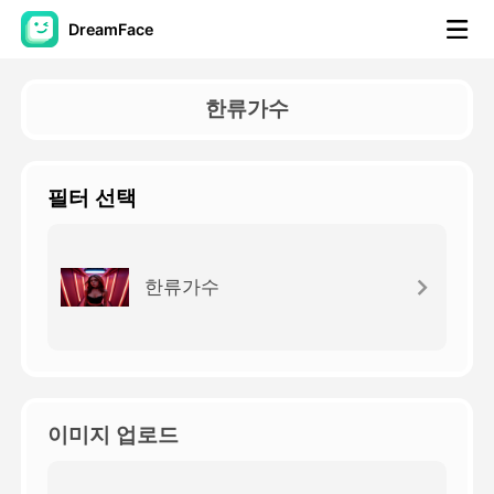
DreamFace
AI 도구
한류가수
아바타 영상
▼
필터 선택
AI 영상
▼
AI 사진
▼
한류가수
다른 도구
▼
모든 도구 보기
이미지 업로드
템플릿