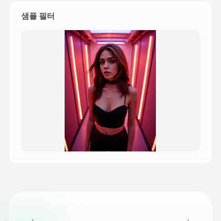
샘플 필터
가격
API