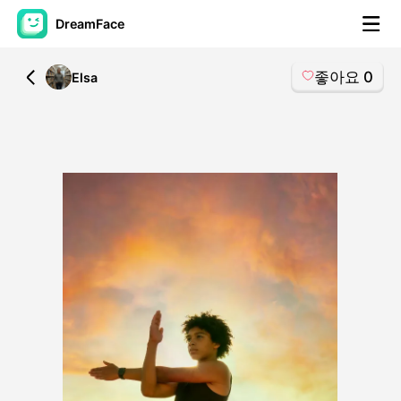
DreamFace
좋아요
0
All
Elsa
AI 도구
아바타 영상
▼
AI 영상
▼
AI 사진
▼
다른 도구
▼
모든 도구 보기
템플릿