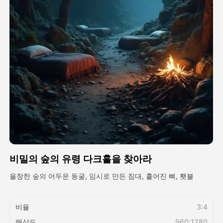
아바타 영상
▼
AI 영상
▼
AI 사진
▼
다른 도구
▼
See All Templates
비밀의 숲의 유령 다크홀을 찾아라
갤러리
울창한 숲의 어두운 동굴, 임시로 만든 침대, 흩어진 뼈, 횃불
블로그
비율
3:4
해상도
960:1280