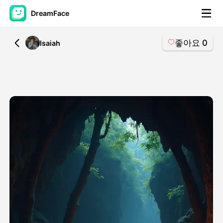
DreamFace
좋아요
0
All
Isaiah
AI 도구
아바타 영상
▼
AI 영상
▼
AI 사진
▼
다른 도구
▼
모든 도구 보기
템플릿