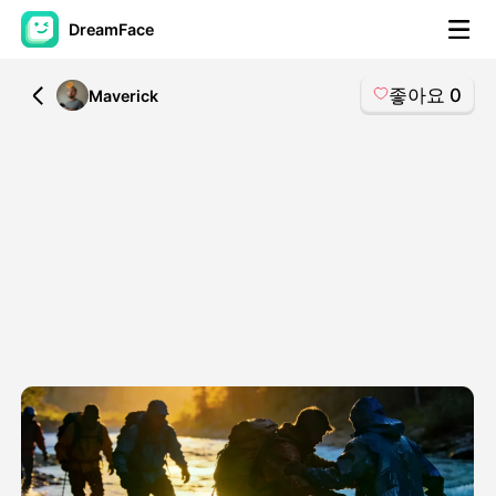
DreamFace
좋아요
0
All
Maverick
AI 도구
아바타 영상
▼
AI 영상
▼
AI 사진
▼
다른 도구
▼
모든 도구 보기
템플릿