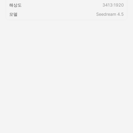
해상도
3413:1920
모델
Seedream 4.5
가격
API