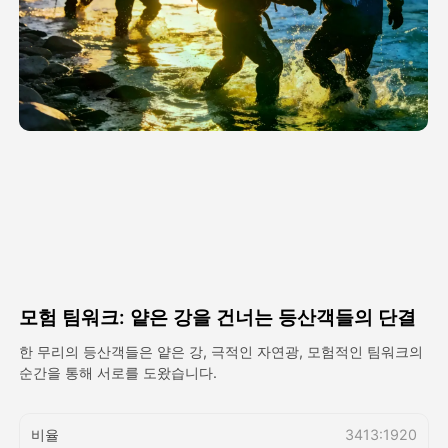
아바타 영상
▼
AI 영상
▼
AI 사진
▼
다른 도구
▼
See All Templates
모험 팀워크: 얕은 강을 건너는 등산객들의 단결
갤러리
한 무리의 등산객들은 얕은 강, 극적인 자연광, 모험적인 팀워크의
순간을 통해 서로를 도왔습니다.
블로그
비율
3413:1920