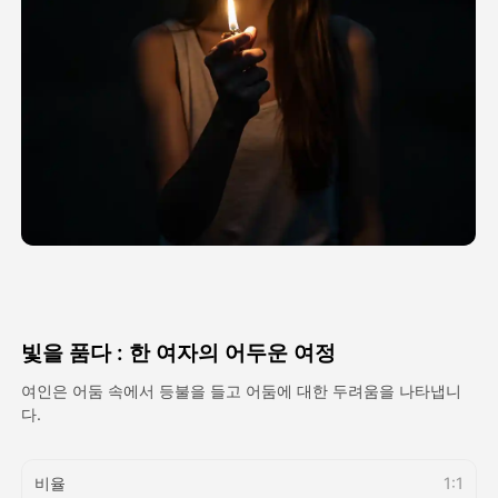
아바타 영상
▼
AI 영상
▼
AI 사진
▼
다른 도구
▼
See All Templates
빛을 품다 : 한 여자의 어두운 여정
갤러리
여인은 어둠 속에서 등불을 들고 어둠에 대한 두려움을 나타냅니
다.
블로그
비율
1:1