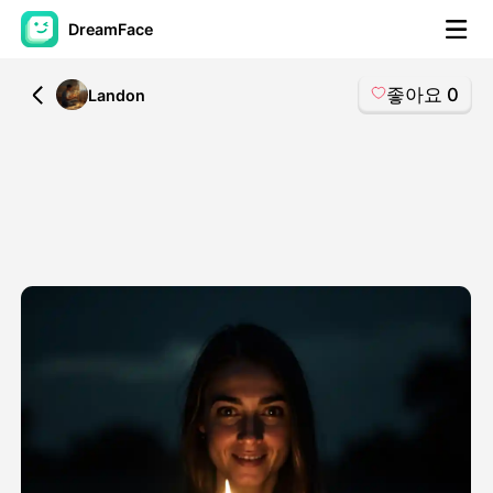
DreamFace
좋아요
0
All
Landon
AI 도구
아바타 영상
▼
AI 영상
▼
AI 사진
▼
다른 도구
▼
모든 도구 보기
템플릿