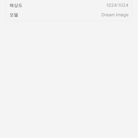
해상도
1024:1024
모델
Dream Image
가격
API