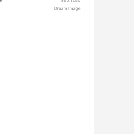
도
960:1280
Dream Image