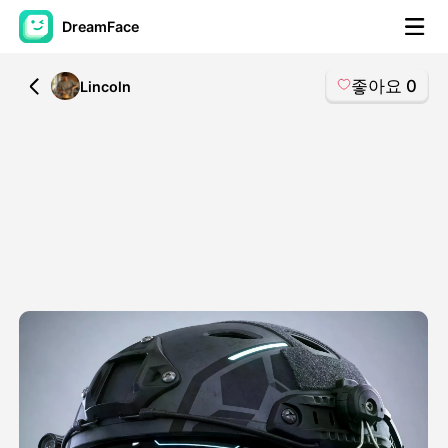
DreamFace
좋아요
0
All
Lincoln
AI 도구
아바타 영상
▼
AI 영상
▼
AI 사진
▼
다른 도구
▼
모든 도구 보기
템플릿