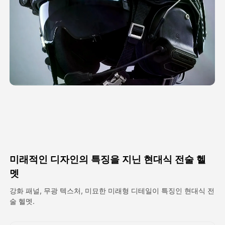
아바타 영상
▼
AI 영상
▼
AI 사진
▼
다른 도구
▼
See All Templates
미래적인 디자인의 특징을 지닌 현대식 전술 헬
갤러리
멧
강화 패널, 무광 텍스처, 미묘한 미래형 디테일이 특징인 현대식 전
술 헬멧.
블로그