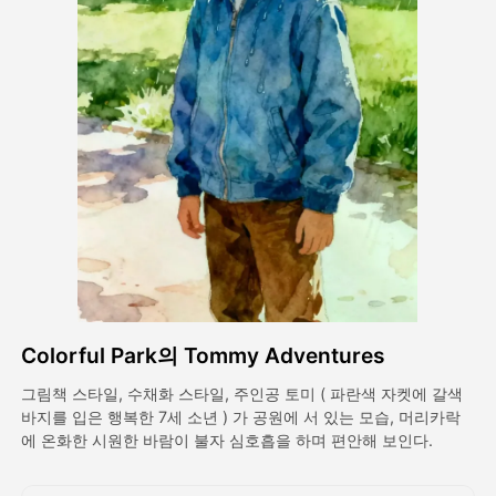
아바타 영상
▼
AI 영상
▼
AI 사진
▼
다른 도구
▼
See All Templates
Colorful Park의 Tommy Adventures
갤러리
그림책 스타일, 수채화 스타일, 주인공 토미 ( 파란색 자켓에 갈색
바지를 입은 행복한 7세 소년 ) 가 공원에 서 있는 모습, 머리카락
에 온화한 시원한 바람이 불자 심호흡을 하며 편안해 보인다.
블로그