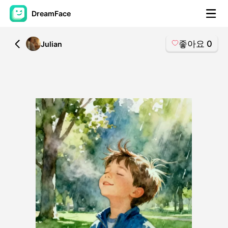
DreamFace
좋아요
0
All
Julian
AI 도구
아바타 영상
▼
AI 영상
▼
AI 사진
▼
다른 도구
▼
모든 도구 보기
템플릿