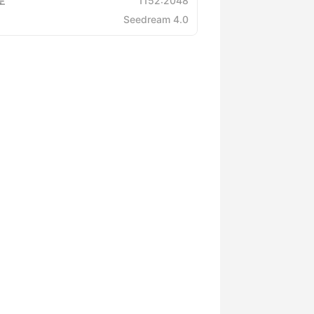
도
1152:2048
Seedream 4.0