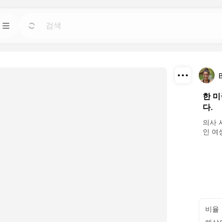
템플릿
가기
가기
장 강력한 AI 도구
어떤 필요에도 맞는 기성 디자인으로 프로젝트를
신속하게 시작하세요.
다운로드
한 
블로그
가기
가기
다.
운 시각 효과를 발견
Dreamface AI 창의적 기술에 대한 통찰력, 업데
공유
이트 및 팁을 읽어보세요.
의사 
인 여
API
가기
가기
 맞는 유연한 옵션
우리의 AI 기능을 자신의 애플리케이션에 쉽게
통합하세요.
비율