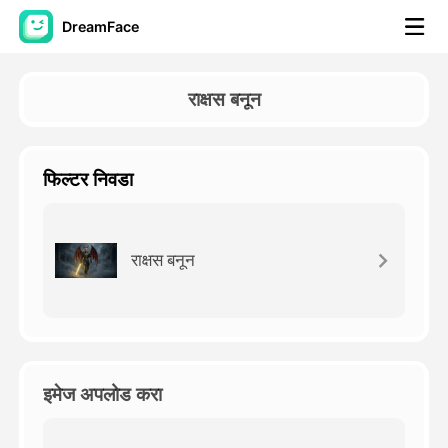
DreamFace
कृत्रिम बुद्धिमत्ता साधने
राक्षस बनून
अवतार व्हिडिओ
▼
फिल्टर निवडा
एआय व्हिडिओ
▼
एआय फोटो
▼
राक्षस बनून
इतर साधने
▼
सर्व साधने पहा
इमेज अपलोड करा
टेम्पलेट्स