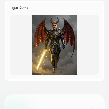
नमुना फिल्टर
किंमत
API