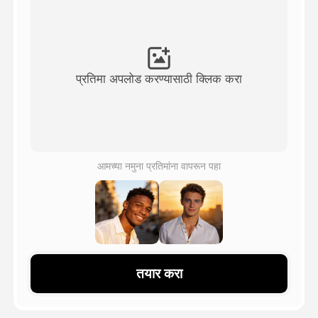
अवतार व्हिडिओ
▼
एआय व्हिडिओ
▼
प्रतिमा अपलोड करण्यासाठी क्लिक करा
एआय फोटो
▼
इतर साधने
▼
आमच्या नमुना प्रतिमांना वापरून पहा
सर्व टेम्पलेट्स पहा
गॅलरी
तयार करा
ब्लॉग