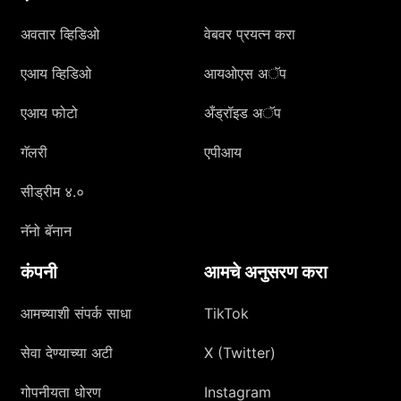
अवतार व्हिडिओ
वेबवर प्रयत्न करा
एआय व्हिडिओ
आयओएस अॅप
एआय फोटो
अँड्रॉइड अॅप
गॅलरी
एपीआय
सीड्रीम ४.०
नॅनो बॅनान
कंपनी
आमचे अनुसरण करा
आमच्याशी संपर्क साधा
TikTok
सेवा देण्याच्या अटी
X (Twitter)
गोपनीयता धोरण
Instagram