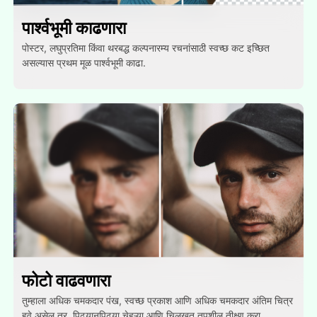
पार्श्वभूमी काढणारा
पोस्टर, लघुप्रतिमा किंवा थरबद्ध कल्पनारम्य रचनांसाठी स्वच्छ कट इच्छित
असल्यास प्रथम मूळ पार्श्वभूमी काढा.
फोटो वाढवणारा
तुम्हाला अधिक चमकदार पंख, स्वच्छ प्रकाश आणि अधिक चमकदार अंतिम चित्र
हवे असेल तर, पिढ्यानपिढ्या चेहऱ्या आणि चिलखत तपशील तीक्ष्ण करा.