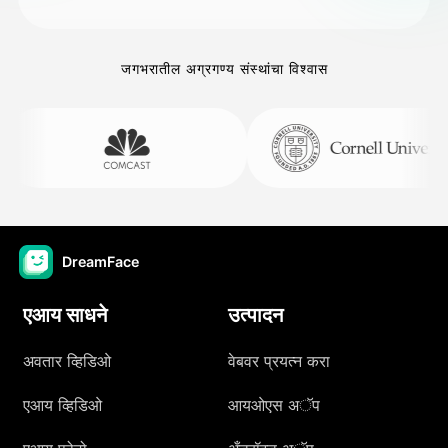
जगभरातील अग्रगण्य संस्थांचा विश्वास
DreamFace
एआय साधने
उत्पादन
अवतार व्हिडिओ
वेबवर प्रयत्न करा
एआय व्हिडिओ
आयओएस अॅप