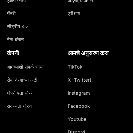
एआय फोटो
अँड्रॉइड अॅप
गॅलरी
एपीआय
सीड्रीम ४.०
नॅनो बॅनान
कंपनी
आमचे अनुसरण करा
आमच्याशी संपर्क साधा
TikTok
सेवा देण्याच्या अटी
X (Twitter)
गोपनीयता धोरण
Instagram
सदस्यता धोरण
Facebook
Youtube
Discord