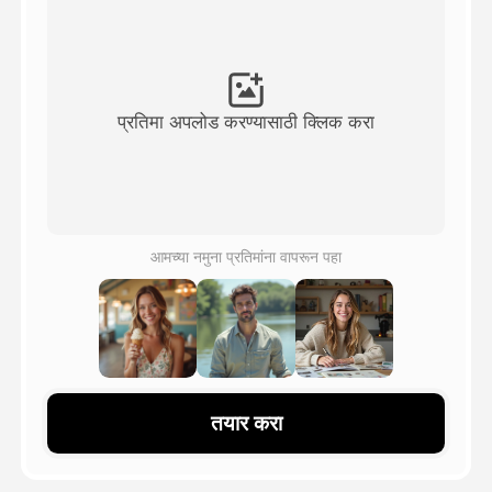
अवतार व्हिडिओ
▼
एआय व्हिडिओ
▼
प्रतिमा अपलोड करण्यासाठी क्लिक करा
एआय फोटो
▼
इतर साधने
▼
आमच्या नमुना प्रतिमांना वापरून पहा
सर्व टेम्पलेट्स पहा
गॅलरी
तयार करा
ब्लॉग