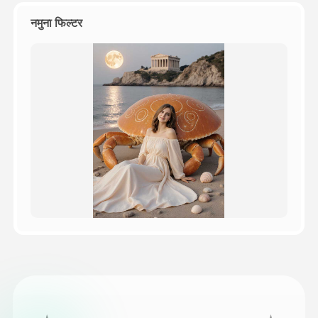
नमुना फिल्टर
किंमत
API