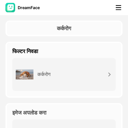
DreamFace
कृत्रिम बुद्धिमत्ता साधने
कर्करोग
अवतार व्हिडिओ
▼
फिल्टर निवडा
एआय व्हिडिओ
▼
एआय फोटो
▼
कर्करोग
इतर साधने
▼
सर्व साधने पहा
इमेज अपलोड करा
टेम्पलेट्स