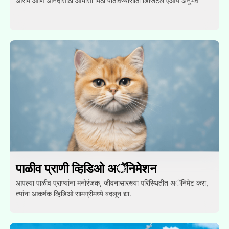
आराम आणि आनंदासाठी आभासी मिठी पाठविण्यासाठी डिजिटल एआय अनुभव
पाळीव प्राणी व्हिडिओ अॅनिमेशन
आपल्या पाळीव प्राण्यांना मनोरंजक, जीवनासारख्या परिस्थितीत अॅनिमेट करा,
त्यांना आकर्षक व्हिडिओ सामग्रीमध्ये बदलून द्या.