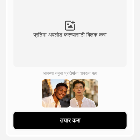
अवतार व्हिडिओ
▼
एआय व्हिडिओ
▼
प्रतिमा अपलोड करण्यासाठी क्लिक करा
एआय फोटो
▼
इतर साधने
▼
आमच्या नमुना प्रतिमांना वापरून पहा
सर्व टेम्पलेट्स पहा
गॅलरी
तयार करा
ब्लॉग