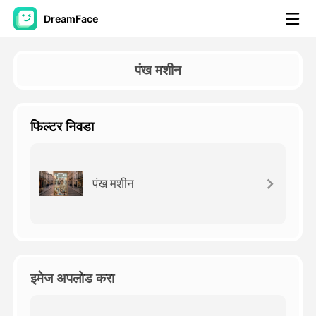
DreamFace
कृत्रिम बुद्धिमत्ता साधने
पंख मशीन
अवतार व्हिडिओ
▼
फिल्टर निवडा
एआय व्हिडिओ
▼
एआय फोटो
▼
पंख मशीन
इतर साधने
▼
सर्व साधने पहा
इमेज अपलोड करा
टेम्पलेट्स