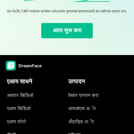
एक पोर्ट्रेट टेडीने भरलेल्या काचेच्या स्टोअरच्या दृश्यामध्ये बदलण्यासाठी क्ल मशीनचा प्रयत्न करा.
आता सुरू करा
DreamFace
एआय साधने
उत्पादन
अवतार व्हिडिओ
वेबवर प्रयत्न करा
एआय व्हिडिओ
आयओएस अॅप
एआय फोटो
अँड्रॉइड अॅप