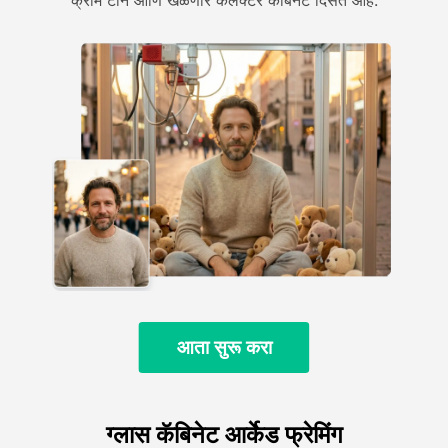
क्रीम टोन आणि खेळणारे कलेक्टर कॅबिनेट दिसत आहे.
आता सुरू करा
ग्लास कॅबिनेट आर्केड फ्रेमिंग