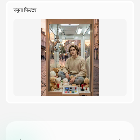
नमुना फिल्टर
किंमत
API