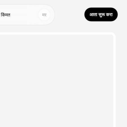
आता सुरू करा
किंमत
मर
तर साधने
इतर साधने
आय व्हिडिओ भाषांतर
आवाज स्टुडिओ
Hot
Hot
्वप्न अवतार २.०
चेहरा बदलणे
New
वाज क्लोन
व्हिडिओ भाषांतर
New
्हिडिओ वर्धितकर्ता
AI आवाज
आय व्हॉईस चेंजर
आजीवन व्हिडिओ
New