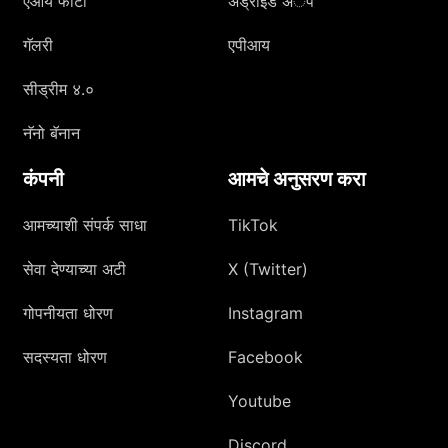
एआय फोटो
अँड्रॉइड अॅप
गॅलरी
एपीआय
सीड्रीम ४.०
नॅनो बॅनान
कंपनी
आमचे अनुसरण करा
आमच्याशी संपर्क साधा
TikTok
सेवा देण्याच्या अटी
X (Twitter)
गोपनीयता धोरण
Instagram
सदस्यता धोरण
Facebook
Youtube
Discord