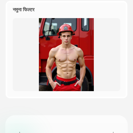
नमुना फिल्टर
किंमत
API