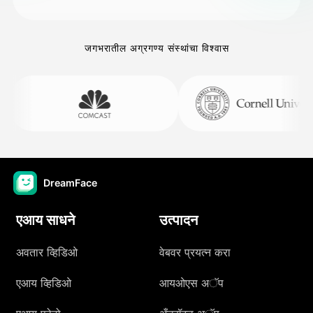
जगभरातील अग्रगण्य संस्थांचा विश्वास
DreamFace
एआय साधने
उत्पादन
अवतार व्हिडिओ
वेबवर प्रयत्न करा
एआय व्हिडिओ
आयओएस अॅप