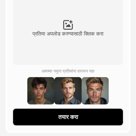
अवतार व्हिडिओ
▼
एआय व्हिडिओ
▼
प्रतिमा अपलोड करण्यासाठी क्लिक करा
एआय फोटो
▼
इतर साधने
▼
आमच्या नमुना प्रतिमांना वापरून पहा
सर्व टेम्पलेट्स पहा
गॅलरी
तयार करा
ब्लॉग